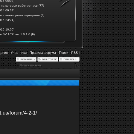
016 05:03]
 на которых работает acp
(
77
)
014 09:39]
ы с некоторыми серверами
(
9
)
015 23:24]
015 10:00]
 SV ACP ver. 1.0.1.0
(
6
)
щения
·
Участники
·
Правила форума
·
Поиск
·
RSS
]
at.ua/forum/4-2-1/