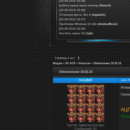
[29.09.2016 19:38]
ребята нужна ваша помощь
(
Hazard
)
[29.09.2016 19:38]
Отличная прога, без б
(
Ingatello
)
[03.09.2016 18:07]
Проблема Windows 10 x64
(
dindinofficial
)
[03.09.2016 18:05]
Как бить через Ctrl
(
1pk
)
1
Страница
1
из
1
Форум
»
SV ACP
»
Новости
»
Обновление 19.02.15
Обновление 19.02.15
KoLoBoK
Дата: 
Испра
Скача
АЦП
Хот
Группа: Администраторы
Сообщений:
54