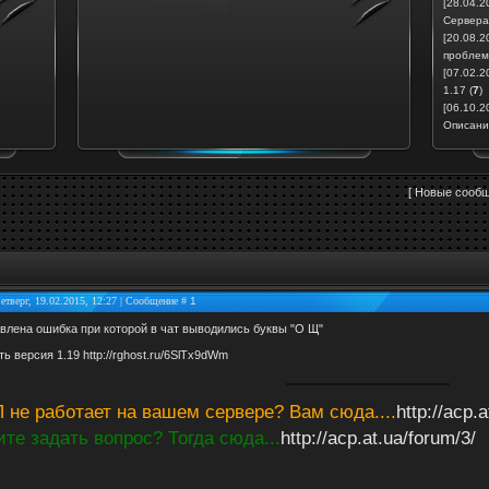
[28.04.2
Сервера
[20.08.2
проблем
[07.02.2
1.17
(
7
)
[06.10.2
Описание
[
Новые сооб
Четверг, 19.02.2015, 12:27 | Сообщение #
1
влена ошибка при которой в чат выводились буквы "O Щ"
ть версия 1.19
http://rghost.ru/6SlTx9dWm
 не работает на вашем сервере? Вам сюда....
http://acp.
ите задать вопрос? Тогда сюда...
http://acp.at.ua/forum/3/