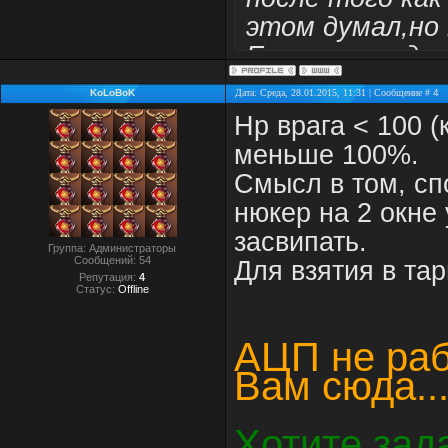
этом думал,но 
Если не трудно
За ранее боль
KoLoBoK
Дата: Среда, 28.01.2015, 11:31 | Сообщение #
4
Hp врага < 100 (
меньше 100%.
Смысл в том, сп
нюкер на 2 окне
засвипать.
Группа: Администраторы
Сообщений:
54
Для взятия в тар
Репутация:
4
Статус:
Offline
АЦП не раб
Вам сюда...
Хотите зад