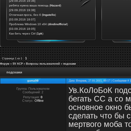
[29.09.2016 19:38]
ребята нужна ваша помощь
(
Hazard
)
[29.09.2016 19:38]
Отличная прога, без б
(
Ingatello
)
[03.09.2016 18:07]
Проблема Windows 10 x64
(
dindinofficial
)
[03.09.2016 18:05]
Как бить через Ctrl
(
1pk
)
1
Страница
1
из
1
Форум
»
SV ACP
»
Вопросы пользователей
»
подскажи
подскажи
guma98
Дата: Вторник, 27.01.2015, 00:17 | Сообщение #
Ув.КоЛоБоК подс
Группа: Пользователи
Сообщений:
2
бегать СС а со м
Репутация:
0
Статус:
Offline
основное окно б
сделать что бы 
мертвого моба то