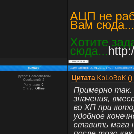
АЦП не раб
Вам сюда...
Хотите зад
сюда...
http:
guma98
Дата: Вторник, 27.01.2015, 17:21 | Сообщение #
Цитата
KoLoBoK
(
)
Группа: Пользователи
Сообщений:
2
Репутация:
0
Примерно так.
Статус:
Offline
значения, вмес
во ХП при кот
удобное конечн
ставить мага 
после того как