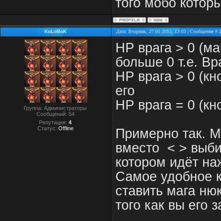
того мобо которы
KoLoBoK
Дата: Вторник, 27.01.2015, 13:03 | Сообщение #
HP врага > 0 (ма
больше 0 т.е. Вр
HP врага > 0 (кн
его
HP врага = 0 (кн
Группа: Администраторы
Сообщений:
54
Репутация:
4
Статус:
Offline
Примерно так. М
вместо < > выби
котором идёт на
Самое удобное к
ставить мага ню
того как вы его 