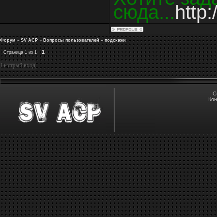
сюда...
http:
Форум
»
SV ACP
»
Вопросы пользователей
»
подскажи
1
Страница
1
из
1
C
Кон