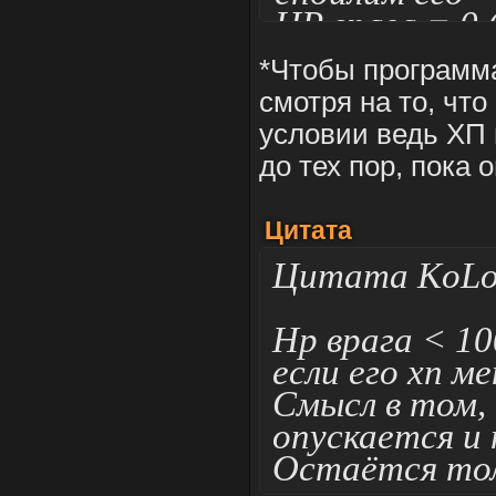
HP врага = 0 
жмём свип П
*Чтобы программа
на точные зн
смотря на то, чт
пишем точно 
условии ведь ХП в
нажатие кноп
до тех пор, пока о
спойлером, а 
который буде
Цитата
его заспойлил
Цитата KoL
Hp врага < 10
если его хп м
Смысл в том, 
опускается и 
Остаётся тол