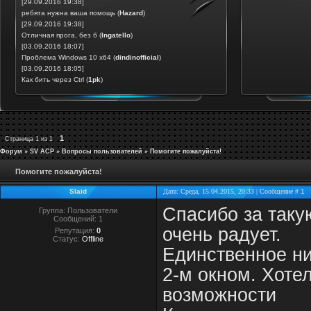
[29.09.2016 19:38]
ребята нужна ваша помощь
(
Hazard
)
[29.09.2016 19:38]
Отличная прога, без б
(
Ingatello
)
[03.09.2016 18:07]
Проблема Windows 10 x64
(
dindinofficial
)
[03.09.2016 18:05]
Как бить через Ctrl
(
1pk
)
1
Страница
1
из
1
Форум
»
SV ACP
»
Вопросы пользователей
»
Помогите пожалуйста!
Помогите пожалуйста!
Slaid
Дата: Среда, 15.04.2015, 20:33 | Сообщение #
1
Спасибо за таку
Группа: Пользователи
Сообщений:
1
очень радует.
Репутация:
0
Статус:
Offline
Единственное ни
2-м окном. Хотел
возможности