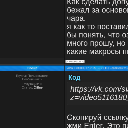
Как сделать допу
бежал за основой
чара.
я как то постави
бы понять, что 
много прошу, но
какие макросы пи
ReZiZz
Дата: Пятница, 17.04.2015, 04:45 | Сообщение #
Код
Группа: Пользователи
Сообщений:
2
Репутация:
0
https://vk.com/
Статус:
Offline
z=video511618
Скопируй ссылку
жми Enter. Это 