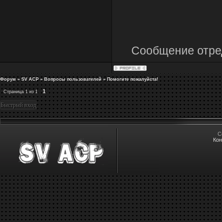
таргет выше 
Сообщение отре
Форум
»
SV ACP
»
Вопросы пользователей
»
Помогите пожалуйста!
1
Страница
1
из
1
C
Кон